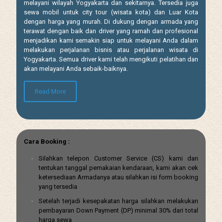
melayani wilayah Yogyakarta dan sekitarnya. Tersedia juga
sewa mobil untuk city tour (wisata kota) dan Luar Kota
dengan harga yang murah. Di dukung dengan armada yang
terawat dengan baik dan driver yang ramah dan profesional
menjadikan kami semakin siap untuk melayani Anda dalam
melakukan perjalanan bisnis atau perjalanan wisata di
Yogyakarta. Semua driver kami telah mengikuti pelatihan dan
akan melayani Anda sebaik-baiknya.
Read More
Cara Booking :
Silahkan telepon Customer Service (CS) kami dan
tentukan tanggal pemakaian kendaraan, kami akan cek
ketersediaan Armadanya atau silahkan isi form booking
yang tersedia
Setelah terjadi kesepakatan harga silahkan melakukan
pembayaran Down Payment (DP) minimal 30% dari total
harga sewa