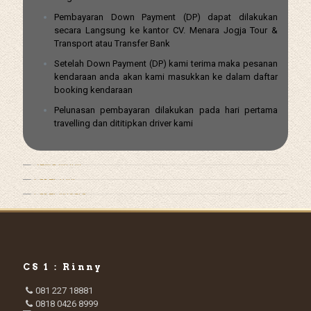
Pembayaran Down Payment (DP) dapat dilakukan
secara Langsung ke kantor CV. Menara Jogja Tour &
Transport atau Transfer Bank
Setelah Down Payment (DP) kami terima maka pesanan
kendaraan anda akan kami masukkan ke dalam daftar
booking kendaraan
Pelunasan pembayaran dilakukan pada hari pertama
travelling dan dititipkan driver kami
CS 1 : Rinny
081 227 18881
0818 0426 8999