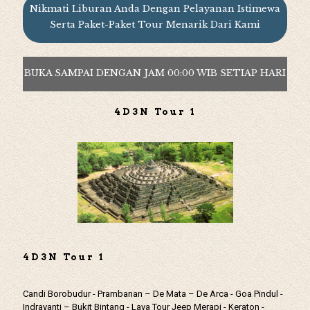
Nikmati Liburan Anda Dengan Pelayanan Istimewa
Serta Paket-Paket Tour Menarik Dari Kami
BUKA SAMPAI DENGAN JAM 00:00 WIB SETIAP HARI
4D3N Tour 1
4D3N Tour 1
Candi Borobudur - Prambanan – De Mata – De Arca - Goa Pindul -
Indrayanti – Bukit Bintang - Lava Tour Jeep Merapi - Keraton -