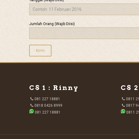
Jumlah Orang (Wajib Diisi)
CS 1 : Rinny
CS 2
081 227 18881
0811 2
0818 0426 8999
0817 9
081 227 18881
0811 2