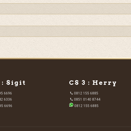
 : Sigit
CS 3 : Herry
95 6696
0812 155 6885
42 6336
0851 0140 8744
95 6696
0812 155 6885