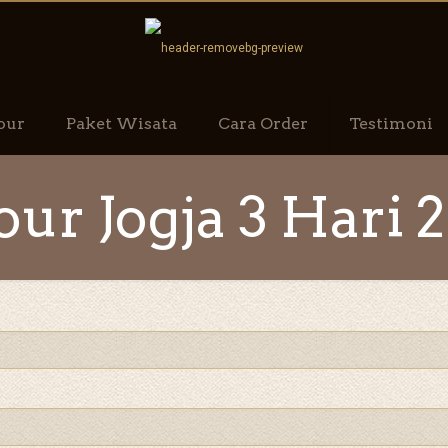
our
Paket Wisata
Cara Order
Testimoni
ur Jogja 3 Hari